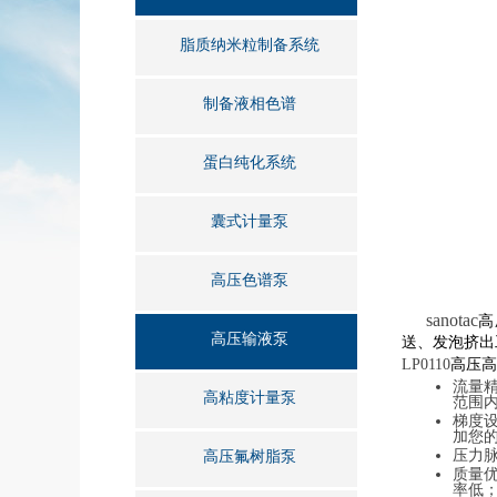
脂质纳米粒制备系统
制备液相色谱
蛋白纯化系统
囊式计量泵
高压色谱泵
sanotac
高
高压输液泵
送、发泡挤出
LP0110
高压高
流量
高粘度计量泵
范围
梯度
加您
压力
高压氟树脂泵
质量
率低