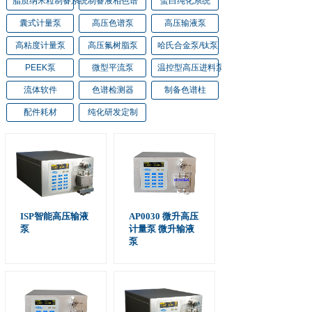
脂质纳米粒制备系统
制备液相色谱
蛋白纯化系统
囊式计量泵
高压色谱泵
高压输液泵
高粘度计量泵
高压氟树脂泵
哈氏合金泵/钛泵
PEEK泵
微型平流泵
温控型高压进料泵
流体软件
色谱检测器
制备色谱柱
配件耗材
纯化研发定制
ISP智能高压输液
AP0030 微升高压
泵
计量泵 微升输液
泵